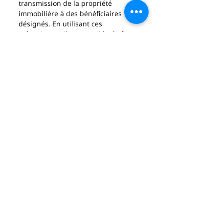
transmission de la propriété 
immobilière à des bénéficiaires 
désignés. En utilisant ces 
mécanismes, il est possible de fixer 
les conditions de la transmission 
de la propriété immobilière à des 
bénéficiaires spécifiques. Cela peut 
permettre une transition en 
douceur de la propriété 
immobilière d'une génération à 
l'autre, en évitant les coûts et les 
complications liés aux procédures 
de succession.
Enfin, l'utilisation de fiducies et de 
trusts peut offrir un certain degré 
de confidentialité en ce qui 
concerne la propriété immobilière. 
En utilisant ces mécanismes, les 
propriétaires peuvent conserver 
leur anonymat, ce qui peut être 
particulièrement utile dans les 