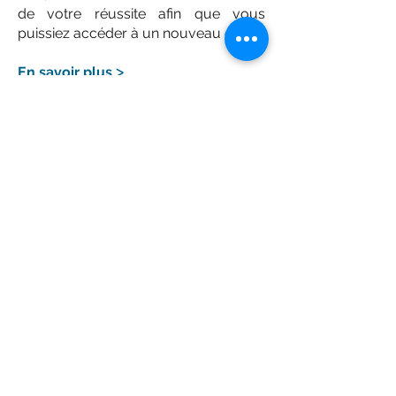
de votre réussite afin que vous
puissiez accéder à un nouveau cap.
En savoir plus
ᐳ
Accueil
Nous connaître
Nos services
Création société
Informations Juridiques