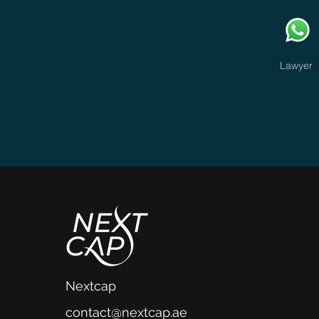
Lawyer
Nextcap
contact@nextcap.ae