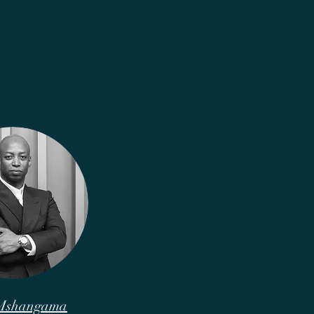
 Mshangama