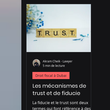
Administration à Dubai
Droit pénal à D
Akram Cheik - Lawyer
5 min de lecture
Droit fiscal à Dubai
Les mécanismes de
trust et de fiducie
La fiducie et le trust sont deux
termes qui font référence à des