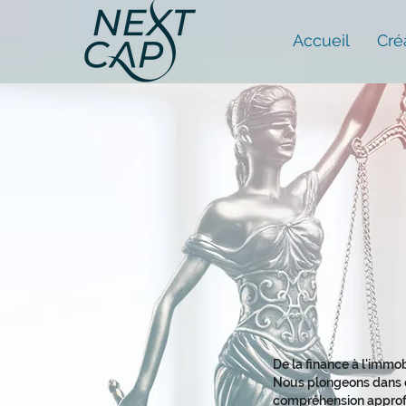
Accueil
Cré
De la finance à l'immob
Nous plongeons dans c
compréhension approf