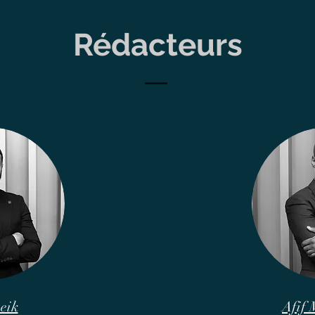
Rédacteurs
eik
Afif