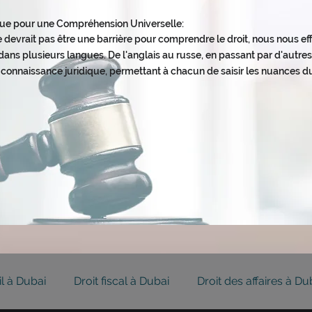
ngue pour une Compréhension Universelle
:
 devrait pas être une barrière pour comprendre le dro
it, nous nous e
ans plusieurs langues. De l'anglais au russe, en passant par d'autres 
 connaissance juridique, permettant à chacun de saisir les nuances du
il à Dubai
Droit fiscal à Dubai
Droit des affaires à Du