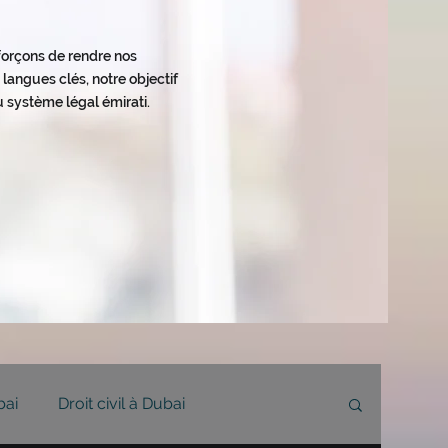
fforçons de rendre nos
langues clés, notre objectif
 système légal émirati.
bai
Droit civil à Dubai