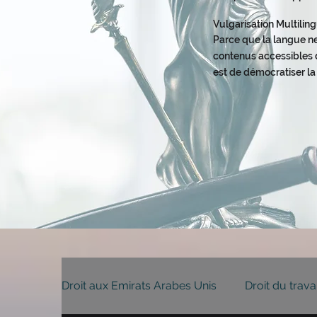
Vulgarisation Multili
Parce que la langue ne
contenus accessibles d
est de démocratiser la
Droit aux Emirats Arabes Unis
Droit du trava