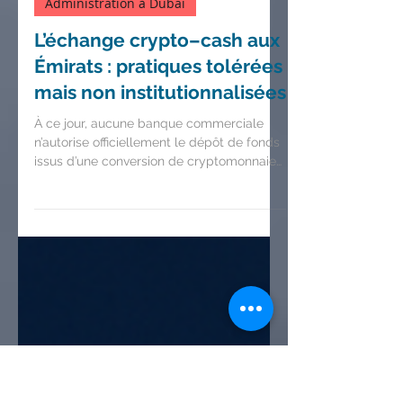
Akram Cheik - Lawyer
4 min de lecture
Administration à Dubai
L’échange crypto–cash aux
Émirats : pratiques tolérées
mais non institutionnalisées
À ce jour, aucune banque commerciale
n’autorise officiellement le dépôt de fonds
issus d’une conversion de cryptomonnaies,
y compris les stablecoins comme l’USDT
ou l’USDC.