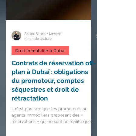
Akram Cheik - Lawyer
5 min de lecture
Droit immobilier à Dubai
Contrats de réservation off-
plan à Dubaï : obligations
du promoteur, comptes
séquestres et droit de
rétractation
Il n’est pas rare que les promoteurs ou
agents immobiliers proposent des «
réservations » qui ne sont en réalité que