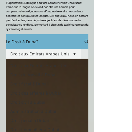
Vulgarisation Multilingue pour une Compréhension Universelle
:
Parce que la langue ne devrait pas être une barrière pour
comprendre le dro
it, nous nous efforçons de rendre nos contenus
accessibles dans plusieurs langues. De l'anglais au russe, en passant
par d'autres langues clés, notre objectif est de démocratiser la
connaissance juridique, permettant à chacun de saisir les nuances du
système légal émirati.
Le Droit à Dubaï
Droit aux Emirats Arabes Unis
Droit aux Emirats Arabes Unis
Droit du travail à Dubai
Droit fiscal à Dubai
Droit des affaires à Dubai
Droit civil à Dubai
Administration à Dubai
Droit pénal à Dubai
Droit immobilier à Dubai