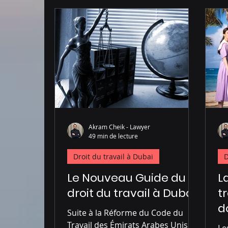
Administration à Dubai
Droit pénal à D
Akram Cheik - Lawyer
49 min de lecture
Droit du travail à Dubai
D
Le Nouveau Guide du
L
droit du travail à Dubai
t
d
Suite à la Réforme du Code du
Travail des Émirats Arabes Unis
Le