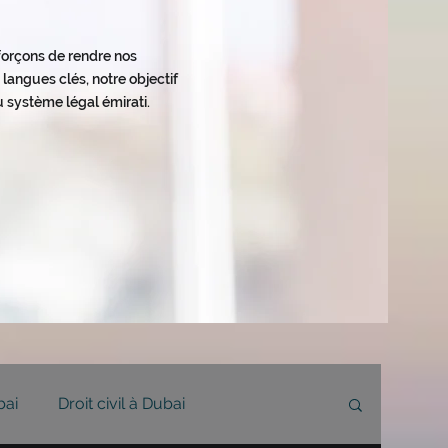
fforçons de rendre nos
langues clés, notre objectif
 système légal émirati.
bai
Droit civil à Dubai