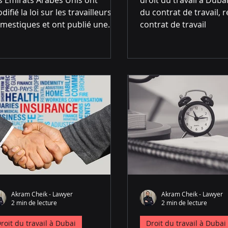
difié la loi sur les travailleurs
du contrat de travail, r
mestiques et ont publié une
contrat de travail
uvelle loi qui entrera en vigueur
15...
Akram Cheik - Lawyer
Akram Cheik - Lawyer
2 min de lecture
2 min de lecture
roit du travail à Dubai
Droit du travail à Dubai