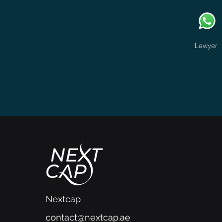
Lawyer
Nextcap
contact@nextcap.ae