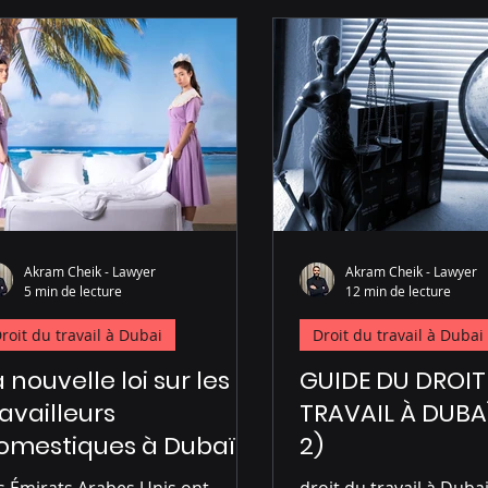
ubai
Droit immobilier à Dubai
Droit pétrolier à Dubai
Akram Cheik - Lawyer
Akram Cheik - Lawyer
5 min de lecture
12 min de lecture
roit du travail à Dubai
Droit du travail à Dubai
a nouvelle loi sur les
GUIDE DU DROIT
ravailleurs
TRAVAIL À DUBAÏ
omestiques à Dubaï
2)
s Émirats Arabes Unis ont
droit du travail à Duba