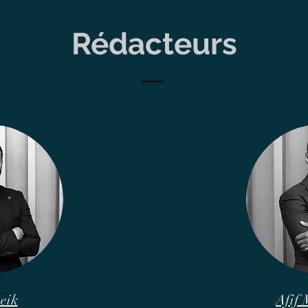
Rédacteurs
eik
Afif