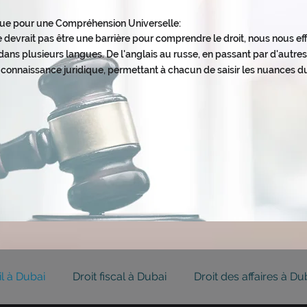
ngue pour une Compréhension Universelle
:
 devrait pas être une barrière pour comprendre le dro
it, nous nous e
ans plusieurs langues. De l'anglais au russe, en passant par d'autres 
 connaissance juridique, permettant à chacun de saisir les nuances du
il à Dubai
Droit fiscal à Dubai
Droit des affaires à Du