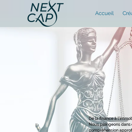
Accueil
Cré
De la finance à l'immob
Nous plongeons dans c
compréhension approf