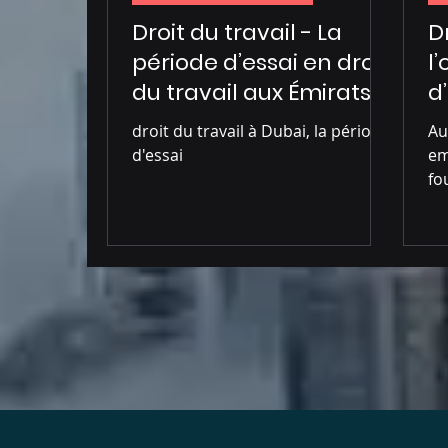
Droit du travail - La
Dr
période d’essai en droit
l
du travail aux Émirats
d
arabes unis
p
droit du travail à Dubai, la période
Au
É
d'essai
em
fo
d'
co