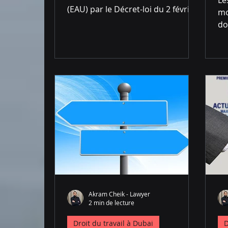
(EAU) par le Décret-loi du 2 février
mo
2022 Le paysage juridique des
do
Émirats...
no
le 
Akram Cheik - Lawyer
2 min de lecture
Droit du travail à Dubai
D