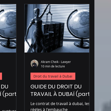
Akram Cheik - Lawyer
10 min de lecture
Droit du travail à Dubai
 DU
GUIDE DU DROIT DU
 (part
TRAVAIL À DUBAÏ (part 1)
Le contrat de travail à dubai, les
règles à l'embauche
i, rupture