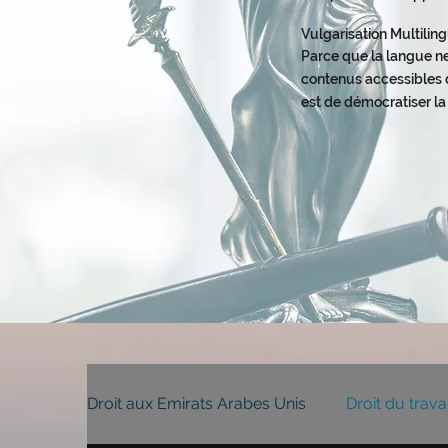
Vulgarisation Multili
Parce que la langue ne
contenus accessibles d
est de démocratiser la
Droit aux Emirats Arabes Unis
Droit du trava