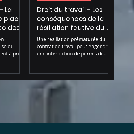
– La
Droit du travail - Les
re placé
conséquences de la
soldes
résiliation fautive du
 du
contrat de travail aux
on
Une résiliation prématurée du
Émirats
rise du
contrat de travail peut engendrer
ent à pris
une interdiction de permis de
ger les
travail pour les salariés de
société...