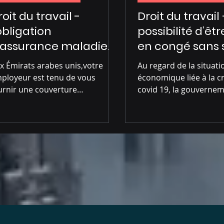
oit du travail -
Droit du travail 
’obligation
possibilité d’êt
’assurance maladie
en congé sans 
our les employés Aux
durant la crise
x Émirats arabes unis,votre
Au regard de la situati
mirats arabes unis
COVID-19
ployeur est tenu de vous
économique liée à la c
urnir une couverture
covid 19, la gouvernem
assurance maladie. Ceci est
des mesures afin d'allé
nforme à l'article 10 de...
charges...