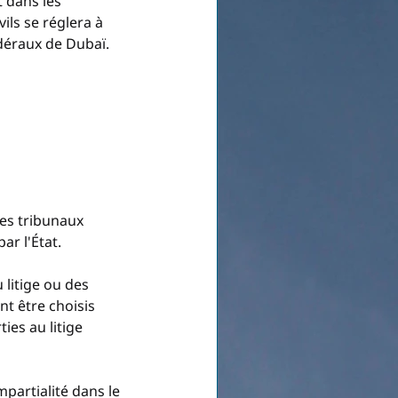
 dans les 
ls se réglera à 
édéraux de Dubaï.
des tribunaux 
ar l'État.
litige ou des 
t être choisis 
ies au litige 
partialité dans le 