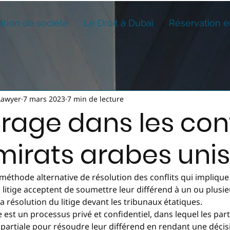
ation de société
Le Droit à Dubaï
Réservation e
Lawyer
7 mars 2023
7 min de lecture
trage dans les con
mirats arabes unis
 méthode alternative de résolution des conflits qui implique 
litige acceptent de soumettre leur différend à un ou plusieu
a résolution du litige devant les tribunaux étatiques.
e est un processus privé et confidentiel, dans lequel les part
mpartiale pour résoudre leur différend en rendant une décis