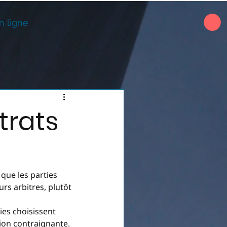
n ligne
trats
que les parties 
rs arbitres, plutôt 
ies choisissent 
ion contraignante. 