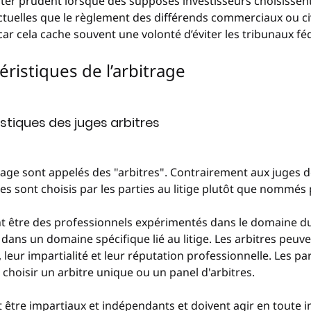
ter prudent lorsque des supposés investisseurs choisissent
ctuelles que le règlement des différends commerciaux ou civi
, car cela cache souvent une volonté d’éviter les tribunaux f
téristiques de l’arbitrage
istiques des juges arbitres
trage sont appelés des "arbitres". Contrairement aux juges 
res sont choisis par les parties au litige plutôt que nommés p
t être des professionnels expérimentés dans le domaine du 
dans un domaine spécifique lié au litige. Les arbitres peuven
 leur impartialité et leur réputation professionnelle. Les part
hoisir un arbitre unique ou un panel d'arbitres.
t être impartiaux et indépendants et doivent agir en toute im