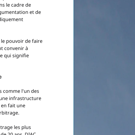
ns le cadre de 
rgumentation et de 
idiquement 
le pouvoir de faire 
nt convenir à 
 qui signifie 
e
és comme l'un des 
une infrastructure 
 en fait une 
rbitrage.
trage les plus 
 de 20 ans. DIAC 