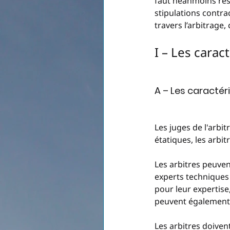
faut néanmoins res
stipulations contra
travers l’arbitrage
I – Les carac
A – Les caractér
Les juges de l'arbi
étatiques, les arbit
Les arbitres peuven
experts techniques 
pour leur expertise,
peuvent également c
Les arbitres doiven