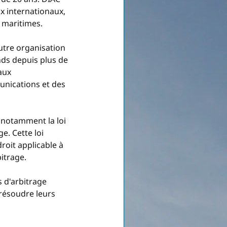
 internationaux, 
s maritimes.
tre organisation 
nds depuis plus de 
aux 
unications et des 
 notamment la loi 
e. Cette loi 
droit applicable à 
bitrage.
 d'arbitrage 
 résoudre leurs 