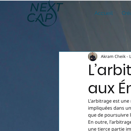
Accueil
Cré
Akram Cheik - 
L’arbi
aux É
L'arbitrage est une
impliquées dans un 
que de poursuivre l
En outre, l'arbitrag
une tierce partie i