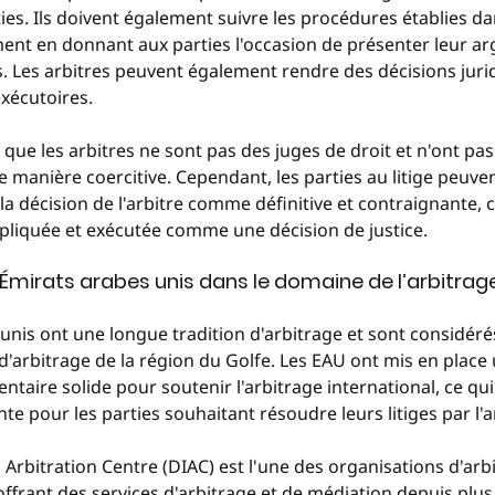
ies. Ils doivent également suivre les procédures établies da
ent en donnant aux parties l'occasion de présenter leur a
s. Les arbitres peuvent également rendre des décisions jur
xécutoires.
 que les arbitres ne sont pas des juges de droit et n'ont pas 
de manière coercitive. Cependant, les parties au litige peuve
la décision de l'arbitre comme définitive et contraignante, ce
ppliquée et exécutée comme une décision de justice.
s Émirats arabes unis dans le domaine de l’arbitrag
unis ont une longue tradition d'arbitrage et sont considér
d'arbitrage de la région du Golfe. Les EAU ont mis en place 
ntaire solide pour soutenir l'arbitrage international, ce qui
te pour les parties souhaitant résoudre leurs litiges par l'a
 Arbitration Centre (DIAC) est l'une des organisations d'arbi
ffrant des services d'arbitrage et de médiation depuis plus