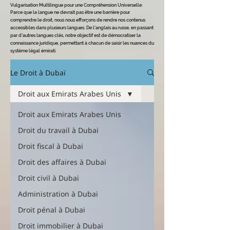
Vulgarisation Multilingue pour une Compréhension Universelle
:
Parce que la langue ne devrait pas être une barrière pour
comprendre le dro
it, nous nous efforçons de rendre nos contenus
accessibles dans plusieurs langues. De l'anglais au russe, en passant
par d'autres langues clés, notre objectif est de démocratiser la
connaissance juridique, permettant à chacun de saisir les nuances du
système légal émirati.
Le Droit à Dubaï
Droit aux Emirats Arabes Unis
Droit aux Emirats Arabes Unis
Droit du travail à Dubai
Droit fiscal à Dubai
Droit des affaires à Dubai
Droit civil à Dubai
Administration à Dubai
Droit pénal à Dubai
Droit immobilier à Dubai