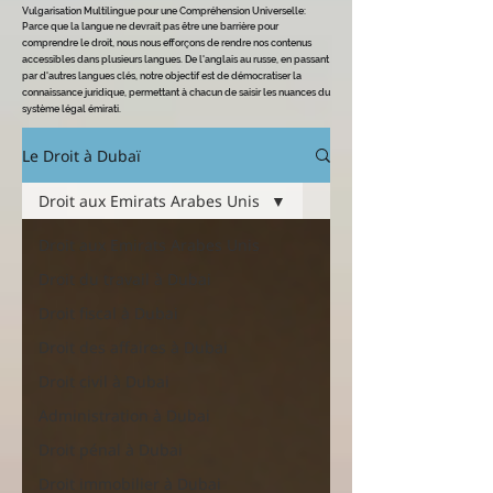
Vulgarisation Multilingue pour une Compréhension Universelle
:
Parce que la langue ne devrait pas être une barrière pour
comprendre le dro
it, nous nous efforçons de rendre nos contenus
accessibles dans plusieurs langues. De l'anglais au russe, en passant
par d'autres langues clés, notre objectif est de démocratiser la
connaissance juridique, permettant à chacun de saisir les nuances du
système légal émirati.
Le Droit à Dubaï
Droit aux Emirats Arabes Unis
Droit aux Emirats Arabes Unis
Droit du travail à Dubai
Droit fiscal à Dubai
Droit des affaires à Dubai
Droit civil à Dubai
Administration à Dubai
Droit pénal à Dubai
Droit immobilier à Dubai