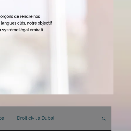
fforçons de rendre nos
langues clés, notre objectif
 système légal émirati.
bai
Droit civil à Dubai