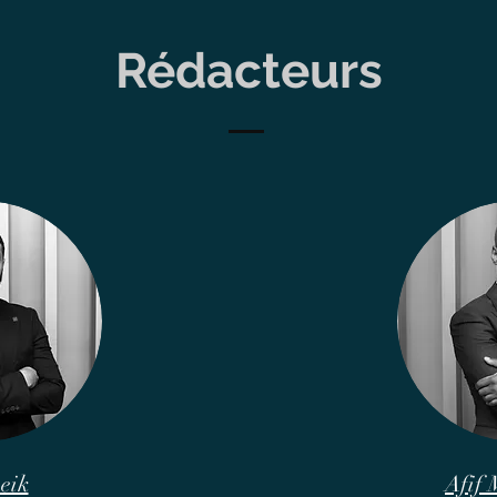
Rédacteurs
eik
Afif