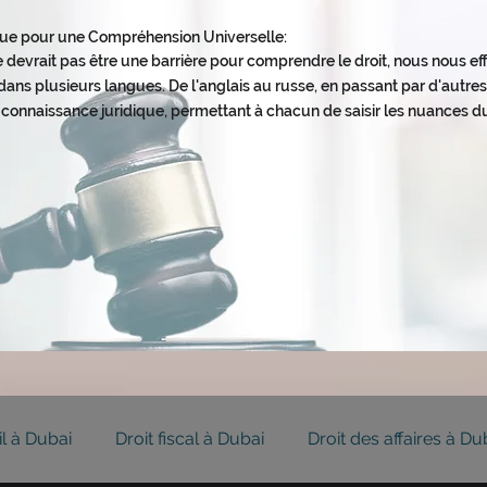
ngue pour une Compréhension Universelle
:
 devrait pas être une barrière pour comprendre le dro
it, nous nous e
ans plusieurs langues. De l'anglais au russe, en passant par d'autres 
 connaissance juridique, permettant à chacun de saisir les nuances du
il à Dubai
Droit fiscal à Dubai
Droit des affaires à Du