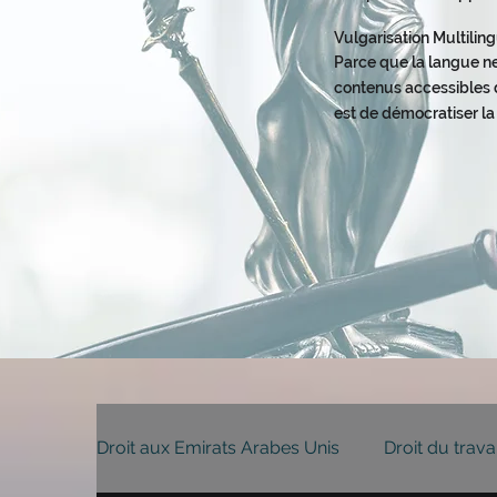
Vulgarisation Multili
Parce que la langue ne
contenus accessibles d
est de démocratiser la
Droit aux Emirats Arabes Unis
Droit du trava