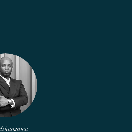
 Mshangama