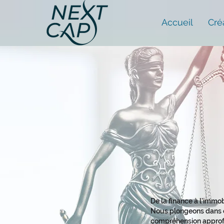
Accueil
Cré
De la finance à l'immob
Nous plongeons dans c
compréhension approf