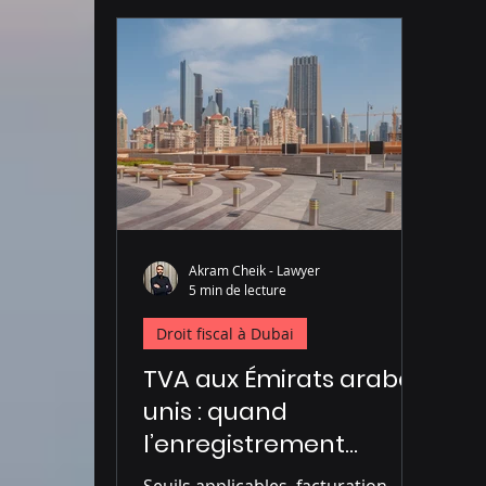
Administration à Dubai
Droit pénal à D
Akram Cheik - Lawyer
5 min de lecture
Droit fiscal à Dubai
TVA aux Émirats arabes
unis : quand
l’enregistrement
devient obligatoire
Seuils applicables, facturation