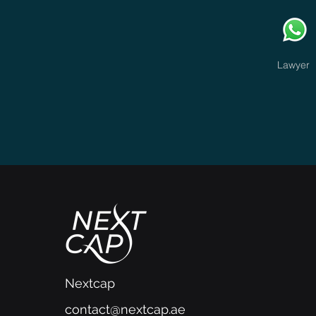
Lawyer
Nextcap
contact@nextcap.ae