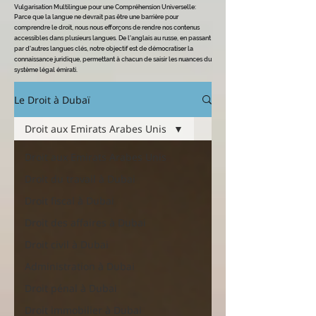
Vulgarisation Multilingue pour une Compréhension Universelle
:
Parce que la langue ne devrait pas être une barrière pour
comprendre le dro
it, nous nous efforçons de rendre nos contenus
accessibles dans plusieurs langues. De l'anglais au russe, en passant
par d'autres langues clés, notre objectif est de démocratiser la
connaissance juridique, permettant à chacun de saisir les nuances du
système légal émirati.
Le Droit à Dubaï
Droit aux Emirats Arabes Unis
Droit aux Emirats Arabes Unis
Droit du travail à Dubai
Droit fiscal à Dubai
Droit des affaires à Dubai
Droit civil à Dubai
Administration à Dubai
Droit pénal à Dubai
Droit immobilier à Dubai