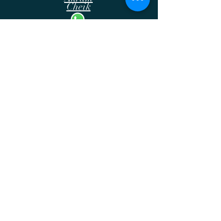
Akram
Cheik
Lawyer