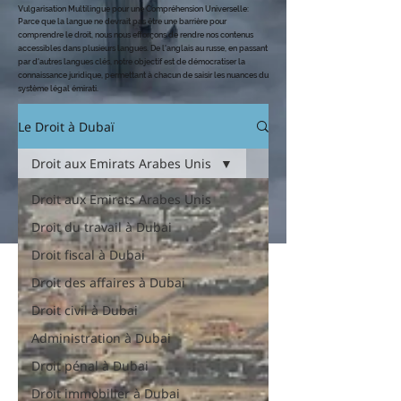
Vulgarisation Multilingue pour une Compréhension Universelle
:
Parce que la langue ne devrait pas être une barrière pour
comprendre le dro
it, nous nous efforçons de rendre nos contenus
accessibles dans plusieurs langues. De l'anglais au russe, en passant
par d'autres langues clés, notre objectif est de démocratiser la
connaissance juridique, permettant à chacun de saisir les nuances du
système légal émirati.
Le Droit à Dubaï
Droit aux Emirats Arabes Unis
Droit aux Emirats Arabes Unis
Droit du travail à Dubai
Droit fiscal à Dubai
Droit des affaires à Dubai
Droit civil à Dubai
Administration à Dubai
Droit pénal à Dubai
Droit immobilier à Dubai