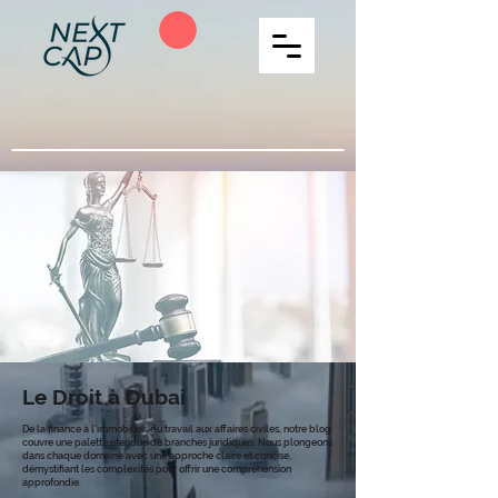
Le Droit à Dubai
De la finance à l'immobilier, du travail aux affaires civiles, notre blog
couvre une palette étendue de branches juridiques. Nous plongeons
dans chaque domaine avec une approche claire et concise,
démystifiant les complexités pour offrir une compréhension
approfondie.