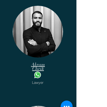
Akram
Cheik
Lawyer