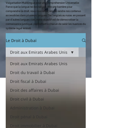
Vulgarisation Multilingue pour une Compréhension Universelle
:
Parce que la langue ne devrait pas être une barrière pour
comprendre le dro
it, nous nous efforçons de rendre nos contenus
accessibles dans plusieurs langues. De l'anglais au russe, en passant
par d'autres langues clés, notre objectif est de démocratiser la
connaissance juridique, permettant à chacun de saisir les nuances du
système légal émirati.
Le Droit à Dubaï
Droit aux Emirats Arabes Unis
Droit aux Emirats Arabes Unis
Droit du travail à Dubai
Droit fiscal à Dubai
Droit des affaires à Dubai
Droit civil à Dubai
Administration à Dubai
Droit pénal à Dubai
Droit immobilier à Dubai