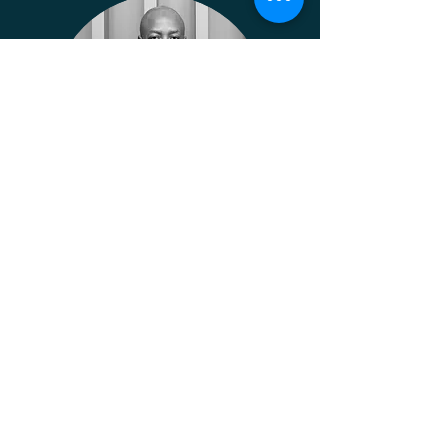
Afif
Mshanga
ma
Lawyer