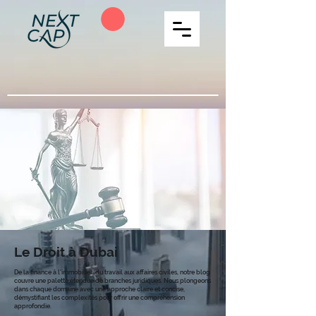
Le Droit à Dubai
De la finance à l'immobilier, du travail aux affaires civiles, notre blog
couvre une palette étendue de branches juridiques. Nous plongeons
dans chaque domaine avec une approche claire et concise,
démystifiant les complexités pour offrir une compréhension
approfondie.