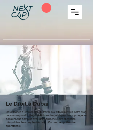
Le Droit à Dubai
De la finance à l'immobilier, du travail aux affaires civiles, notre blog
couvre une palette étendue de branches juridiques. Nous plongeons
dans chaque domaine avec une approche claire et concise,
démystifiant les complexités pour offrir une compréhension
approfondie.