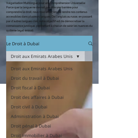
Vulgarisation Multilingue pour une Compréhension Universelle
:
Parce que la langue ne devrait pas être une barrière pour
comprendre le dro
it, nous nous efforçons de rendre nos contenus
accessibles dans plusieurs langues. De l'anglais au russe, en passant
par d'autres langues clés, notre objectif est de démocratiser la
connaissance juridique, permettant à chacun de saisir les nuances du
système légal émirati.
Le Droit à Dubaï
Droit aux Emirats Arabes Unis
Droit aux Emirats Arabes Unis
Droit du travail à Dubai
Droit fiscal à Dubai
Droit des affaires à Dubai
Droit civil à Dubai
Administration à Dubai
Droit pénal à Dubai
Droit immobilier à Dubai