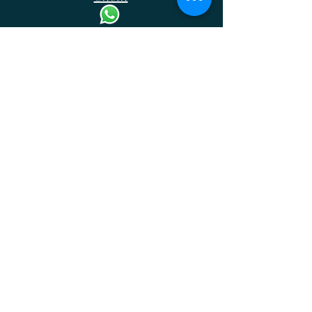
Akram
Cheik
Lawyer