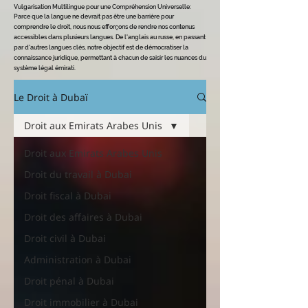
Vulgarisation Multilingue pour une Compréhension Universelle
:
Parce que la langue ne devrait pas être une barrière pour
comprendre le dro
it, nous nous efforçons de rendre nos contenus
accessibles dans plusieurs langues. De l'anglais au russe, en passant
par d'autres langues clés, notre objectif est de démocratiser la
connaissance juridique, permettant à chacun de saisir les nuances du
système légal émirati.
Le Droit à Dubaï
Droit aux Emirats Arabes Unis
Droit aux Emirats Arabes Unis
Droit du travail à Dubai
Droit fiscal à Dubai
Droit des affaires à Dubai
Droit civil à Dubai
Administration à Dubai
Droit pénal à Dubai
Droit immobilier à Dubai