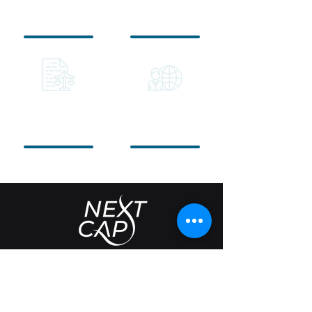
à Dubaï
aux sociétés
Expertises
Accompagnement
juridiques
au
développement
欢迎
了解我们
我们的服务