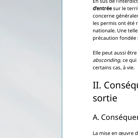
En sus de l’interdic
d’entrée
 sur le ter
concerne généraleme
les permis ont été 
nationale. Une telle
précaution fondée s
Elle peut aussi êt
absconding
, ce qu
certains cas, à vie.
II. Conséq
sortie
A. Conséquen
La mise en œuvre d