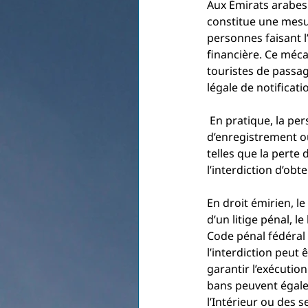
Aux Émirats arabes 
constitue une mesu
personnes faisant l’
financière. Ce méca
touristes de passag
légale de notificati
 En pratique, la personne concernée découvre la mesure à l’aéroport, au moment du contrôle 
d’enregistrement o
telles que la perte 
l’interdiction d’ob
En droit émirien, le 
d’un litige pénal, 
Code pénal fédéral o
l’interdiction peut
garantir l’exécution
bans peuvent égalem
l’Intérieur ou des 