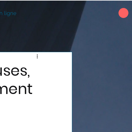
n ligne
uses,
ment