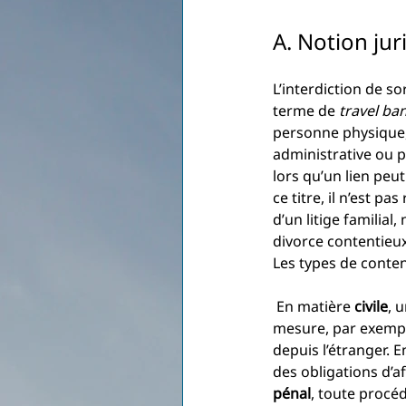
A. Notion jur
L’interdiction de s
terme de 
travel ba
personne physique, 
administrative ou p
lors qu’un lien peut
ce titre, il n’est p
d’un litige familia
divorce contentieux
Les types de conten
 En matière 
civile
, 
mesure, par exemple
depuis l’étranger. E
des obligations d’aff
pénal
, toute procéd