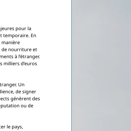
eures pour la 
nt temporaire. En 
e manière 
de nourriture et 
ents à l’étranger. 
milliers d’euros 
tranger. Un 
dience, de signer 
rects génèrent des 
éputation ou de 
er le pays, 