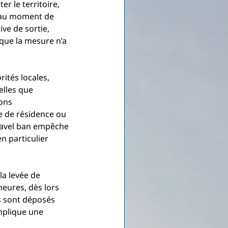
r le territoire, 
, au moment de 
e de sortie, 
que la mesure n’a 
ités locales, 
elles que 
ons 
e de résidence ou 
travel ban empêche 
n particulier 
 la levée de 
heures, dès lors 
s sont déposés 
mplique une 