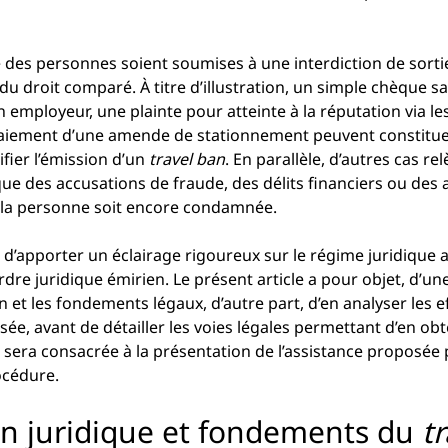
ue des personnes soient soumises à une interdiction de sorti
u droit comparé. À titre d’illustration, un simple chèque sa
n employeur, une plainte pour atteinte à la réputation via le
aiement d’une amende de stationnement peuvent constitue
ifier l’émission d’un 
travel ban
. En parallèle, d’autres cas re
 que des accusations de fraude, des délits financiers ou des 
 la personne soit encore condamnée.
nt d’apporter un éclairage rigoureux sur le régime juridique 
ordre juridique émirien. Le présent article a pour objet, d’une
n et les fondements légaux, d’autre part, d’en analyser les e
ée, avant de détailler les voies légales permettant d’en obten
 sera consacrée à la présentation de l’assistance proposée 
océdure.
ion juridique et fondements du 
t