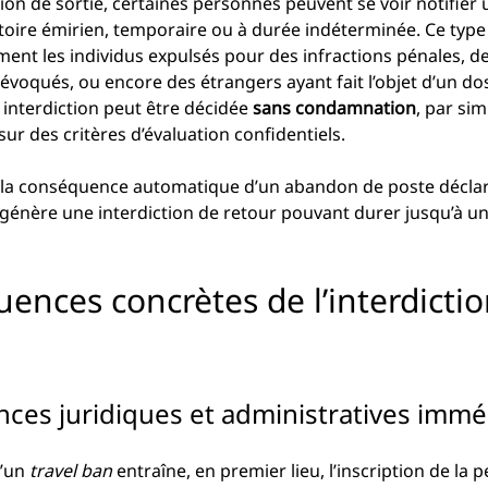
tion de sortie, certaines personnes peuvent se voir notifier 
ritoire émirien, temporaire ou à durée indéterminée. Ce typ
nt les individus expulsés pour des infractions pénales, de
révoqués, ou encore des étrangers ayant fait l’objet d’un dos
 interdiction peut être décidée 
sans condamnation
, par si
ur des critères d’évaluation confidentiels. 
re la conséquence automatique d’un abandon de poste décl
i génère une interdiction de retour pouvant durer jusqu’à un
uences concrètes de l’interdictio
ces juridiques et administratives immé
’un 
travel ban
 entraîne, en premier lieu, l’inscription de la 