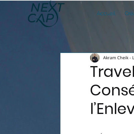
Accueil
Cré
Akram Cheik - 
Trave
Cons
l’Enle