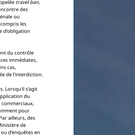
ppelée 
travel ban
, 
encontre des 
pénale ou 
 compris les 
 d’obligation 
ces immédiates, 
ins cas, 
e de l’interdiction.
 Lorsqu’il s’agit 
pplication du 
ou commerciaux, 
otamment pour 
ar ailleurs, des 
inistère de 
n ou d’enquêtes en 