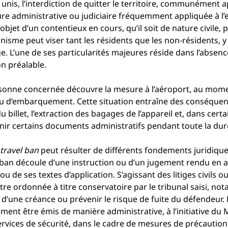
unis, l’interdiction de quitter le territoire, communément a
re administrative ou judiciaire fréquemment appliquée à l’
objet d’un contentieux en cours, qu’il soit de nature civile, 
nisme peut viser tant les résidents que les non-résidents, y
e. L’une de ses particularités majeures réside dans l’absence
on préalable.
u d’embarquement. Cette situation entraîne des conséquen
du billet, l’extraction des bagages de l’appareil et, dans certa
tenir certains documents administratifs pendant toute la duré
travel ban
 peut résulter de différents fondements juridiques.
le ban découle d’une instruction ou d’un jugement rendu en a
u de ses textes d’application. S’agissant des litiges civils 
 être ordonnée à titre conservatoire par le tribunal saisi, n
 d’une créance ou prévenir le risque de fuite du défendeur. P
ent être émis de manière administrative, à l’initiative du M
services de sécurité, dans le cadre de mesures de précautio