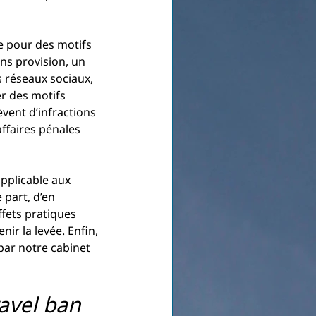
e pour des motifs 
ns provision, un 
s réseaux sociaux, 
r des motifs 
lèvent d’infractions 
affaires pénales 
applicable aux 
 part, d’en 
ffets pratiques 
ir la levée. Enfin, 
par notre cabinet 
ravel ban