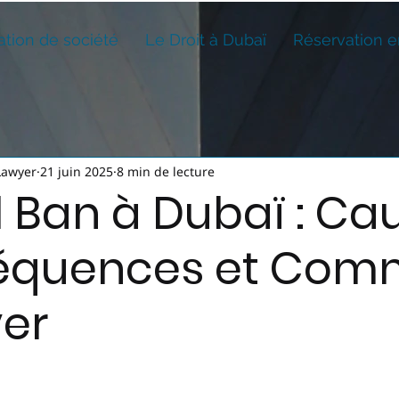
ation de société
Le Droit à Dubaï
Réservation e
Lawyer
21 juin 2025
8 min de lecture
l Ban à Dubaï : Ca
équences et Com
ver