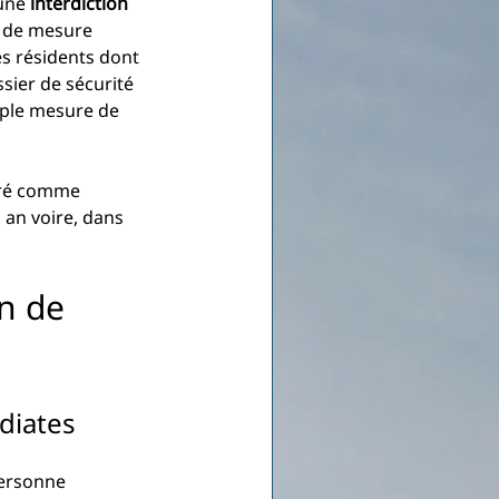
une 
interdiction 
e de mesure 
s résidents dont 
sier de sécurité 
mple mesure de 
aré comme 
 an voire, dans 
n de 
diates
personne 