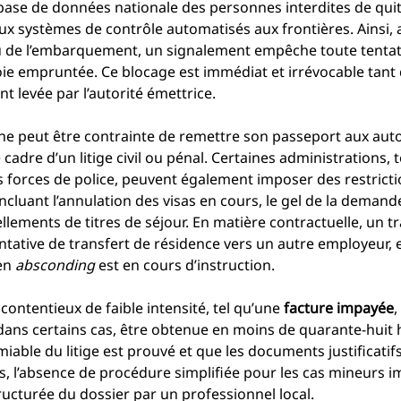
ase de données nationale des personnes interdites de quitte
 aux systèmes de contrôle automatisés aux frontières. Ainsi
u de l’embarquement, un signalement empêche toute tentativ
voie empruntée. Ce blocage est immédiat et irrévocable tant 
t levée par l’autorité émettrice.
ne peut être contrainte de remettre son passeport aux autor
adre d’un litige civil ou pénal. Certaines administrations, t
s forces de police, peuvent également imposer des restricti
cluant l’annulation des visas en cours, le gel de la demand
ellements de titres de séjour. En matière contractuelle, un 
tative de transfert de résidence vers un autre employeur, e
en 
absconding
 est en cours d’instruction.
n contentieux de faible intensité, tel qu’une 
facture impayée
,
, dans certains cas, être obtenue en moins de quarante-huit 
iable du litige est prouvé et que les documents justificatif
is, l’absence de procédure simplifiée pour les cas mineurs i
tructurée du dossier par un professionnel local.