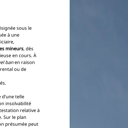
ésignée sous le 
sée à une 
ciaire, 
es mineurs
, dès 
ieuse en cours. À 
vel ban
 en raison 
rental ou de 
és.
 d’une telle 
 insolvabilité 
estation relative à 
. Sur le plan 
tion présumée peut 