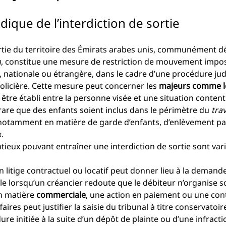
idique de l’interdiction de sortie
ortie du territoire des Émirats arabes unis, communément d
n
, constitue une mesure de restriction de mouvement impo
nationale ou étrangère, dans le cadre d’une procédure judi
olicière. Cette mesure peut concerner les 
majeurs comme l
 être établi entre la personne visée et une situation content
as rare que des enfants soient inclus dans le périmètre du 
tra
l, notamment en matière de garde d’enfants, d’enlèvement pa
.
tieux pouvant entraîner une interdiction de sortie sont vari
un litige contractuel ou locatif peut donner lieu à la demande
 lorsqu’un créancier redoute que le débiteur n’organise son
n matière 
commerciale
, une action en paiement ou une cont
aires peut justifier la saisie du tribunal à titre conservatoire
ure initiée à la suite d’un dépôt de plainte ou d’une infrac