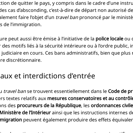
ction de quitter le pays, y compris dans le cadre d’une instru
 des cas d’absconding, c’est-à-dire de départ non autorisé de
lement faire l’objet d’un 
travel ban
 prononcé par le minist
es de l’immigration.
re peut aussi être émise à l’initiative de la 
police locale
 ou 
 des motifs liés à la sécurité intérieure ou à l’ordre publi
judiciaire en cours. Ces bans administratifs, bien que plus r
re discrétionnaire.
aux et interdictions d’entrée
u 
travel ban
 se trouvent essentiellement dans le 
Code de pr
rs textes relatifs aux 
mesures conservatoires et au contrôle
ons des 
procureurs de la République
, les 
ordonnances civil
Ministère de l’Intérieur
 ainsi que les instructions internes de
immigration
 peuvent également produire des effets équivalen