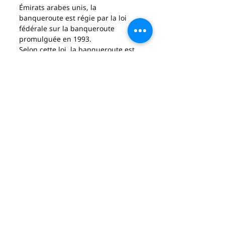
Émirats arabes unis, la 
banqueroute est régie par la loi 
fédérale sur la banqueroute 
promulguée en 1993.
Selon cette loi, la banqueroute est 
définie comme tout acte par lequel 
une personne, délibérément ou de 
manière frauduleuse, dissimule ou 
détourne des biens pour éviter de 
rembourser des dettes.
La peine prévue pour la 
banqueroute aux Émirats arabes 
unis est l'emprisonnement et/ou 
une amende. La durée de 
l'emprisonnement et le montant de 
l'amende dépendent de la gravité 
de l'infraction de banqueroute.
En cas de doute quant à une 
situation potentiellement 