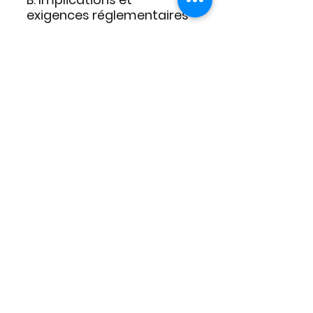
exigences réglementaires
L'ouverture d'une société aux 
Émirats pour les transactions 
pétrolières implique de respecter 
des exigences strictes en matière 
de régulation et de conformité. 
Nous aidons nos clients à 
comprendre et à satisfaire ces 
exigences, assurant ainsi que leur 
entreprise puisse opérer 
efficacement et légalement. 
Un travail de due diligence est 
essentiel pour vérifier la crédibilité 
des partenaires commerciaux et 
assurer la validité des documents. 
De manière générale, les 
intermédiaires sérieux et les 
sociétés respectables sont connus, 
mais beaucoup de faux documents 