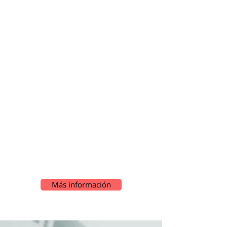
digitalización y derecho en la
industria de la moda
Reforma empresarial y crecimiento
en los Emiratos Árabes Unidos: Afif
Mshangama dice que la inversión
inteligente requiere asesoramiento
de alto nivel
Más información