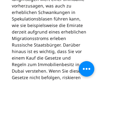
vorherzusagen, was auch zu 
erheblichen Schwankungen in 
Spekulationsblasen führen kann, 
wie sie beispielsweise die Emirate 
derzeit aufgrund eines erheblichen 
Migrationsstroms erleben 
Russische Staatsbürger. Darüber 
hinaus ist es wichtig, dass Sie vor 
einem Kauf die Gesetze und 
Regeln zum Immobilienbesitz in 
Dubai verstehen. Wenn Sie diese 
Gesetze nicht befolgen, riskieren 
Sie den Verlust Ihrer Investition. 
Insbesondere bei Off-Plan-Käufen 
ist es sehr wichtig, den Vertrag zu 
lesen, um die Regeln für die 
Zahlung und die Inbesitznahme 
der Räumlichkeiten richtig zu 
verstehen, die je nach Veranstalter 
unterschiedlich sind.