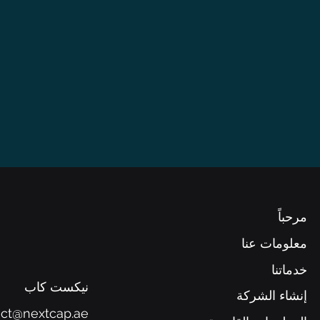
مرحباً
معلومات عنا
خدماتنا
نيكست كاب
إنشاء الشركة
act@nextcap.ae