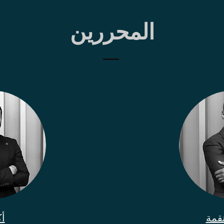
المحررين
قمة
أ