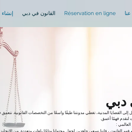
نا
Réservation en ligne
القانون في دبي
إنشاء 
 دبي
ل إلى القضايا المدنية، تغطي مدونتنا طيفًا واسعًا من التخصصات القانونية. نتعم
لنقدم فهمًا أعمق.
العالمي
:
م فهم القانون
، فإننا نسعى جاهدين لجعل محتوانا متاحًا بلغات متعددة. من الإنجليز