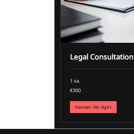
Legal Consultation
1 sa.
€300
€300
Euro
Hemen Yer Ayırt