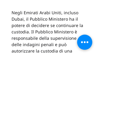
Negli Emirati Arabi Uniti, incluso 
Dubai, il Pubblico Ministero ha il 
potere di decidere se continuare la 
custodia. Il Pubblico Ministero è 
responsabile della supervisione 
delle indagini penali e può 
autorizzare la custodia di una 
persona ai fini delle indagini.
Deve verificare che le indagini si 
svolgano legalmente e rispettino i 
diritti degli indagati, in particolare 
per quanto riguarda le regole della 
custodia di polizia e le procedure 
di interrogatorio. In caso di 
violazione delle norme giuridiche, 
il Pubblico Ministero può ordinare 
l'interruzione delle indagini e 
avviare un procedimento contro i 
responsabili.