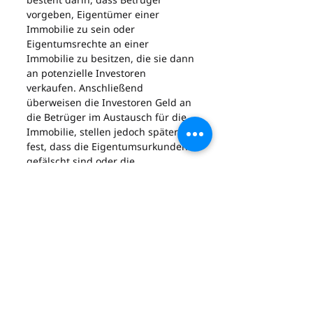
vorgeben, Eigentümer einer 
Immobilie zu sein oder 
Eigentumsrechte an einer 
Immobilie zu besitzen, die sie dann 
an potenzielle Investoren 
verkaufen. Anschließend 
überweisen die Investoren Geld an 
die Betrüger im Austausch für die 
Immobilie, stellen jedoch später 
fest, dass die Eigentumsurkunden 
gefälscht sind oder die 
Eigentumsrechte nicht übertragbar 
sind. Eine Methode, die auf 
sogenannte „Off-Plan“-
Investitionen anwendbar ist und 
bei der Betrüger behaupten, sie 
würden Immobilien außerhalb der 
Pläne verkaufen, also vor Abschluss 
der Bauarbeiten. Sie versprechen 
möglicherweise hohe 
Kapitalrenditen oder Garantien für 