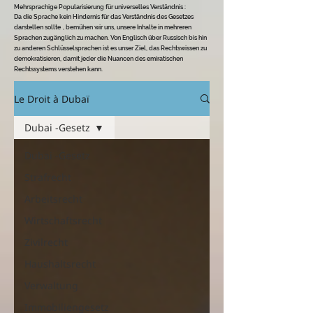
Mehrsprachige Popularisierung für universelles Verständnis
:
Da die Sprache kein Hindernis für das Verständnis des Gesetzes
darstellen sollte
, bemühen wir uns, unsere Inhalte in mehreren
Sprachen zugänglich zu machen. Von Englisch über Russisch bis hin
zu anderen Schlüsselsprachen ist es unser Ziel, das Rechtswissen zu
demokratisieren, damit jeder die Nuancen des emiratischen
Rechtssystems verstehen kann.
Le Droit à Dubaï
Dubai -Gesetz
Dubai -Gesetz
Strafrecht
Arbeitsrecht
Wirtschaftsrecht
Zivilrecht
Haushaltsrecht
Verwaltung
Immobiliengesetz