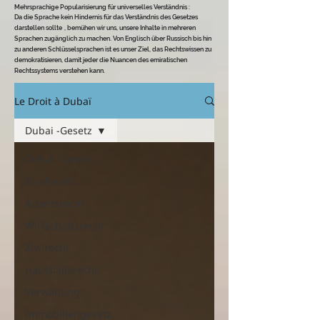
Mehrsprachige Popularisierung für universelles Verständnis
:
Da die Sprache kein Hindernis für das Verständnis des Gesetzes
darstellen sollte
, bemühen wir uns, unsere Inhalte in mehreren
Sprachen zugänglich zu machen. Von Englisch über Russisch bis hin
zu anderen Schlüsselsprachen ist es unser Ziel, das Rechtswissen zu
demokratisieren, damit jeder die Nuancen des emiratischen
Rechtssystems verstehen kann.
Le Droit à Dubaï
Dubai -Gesetz
Dubai -Gesetz
Strafrecht
Arbeitsrecht
Wirtschaftsrecht
Zivilrecht
Haushaltsrecht
Verwaltung
Immobiliengesetz