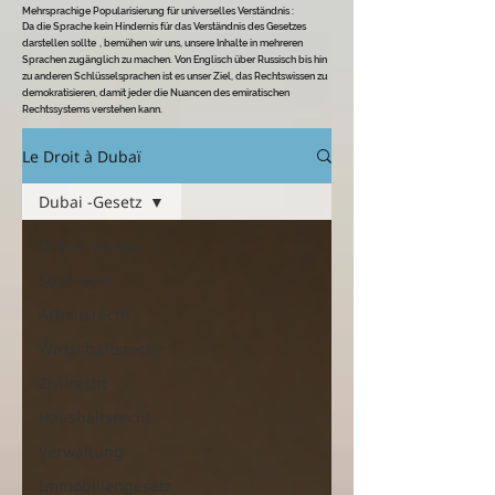
Mehrsprachige Popularisierung für universelles Verständnis
:
Da die Sprache kein Hindernis für das Verständnis des Gesetzes
darstellen sollte
, bemühen wir uns, unsere Inhalte in mehreren
Sprachen zugänglich zu machen. Von Englisch über Russisch bis hin
zu anderen Schlüsselsprachen ist es unser Ziel, das Rechtswissen zu
demokratisieren, damit jeder die Nuancen des emiratischen
Rechtssystems verstehen kann.
Le Droit à Dubaï
Dubai -Gesetz
Dubai -Gesetz
Strafrecht
Arbeitsrecht
Wirtschaftsrecht
Zivilrecht
Haushaltsrecht
Verwaltung
Immobiliengesetz