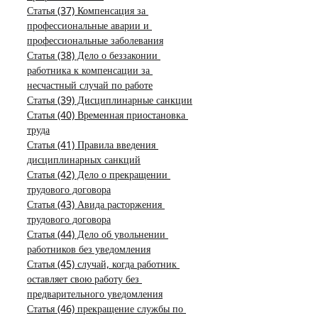
Статья (37) Компенсация за 
профессиональные аварии и 
профессиональные заболевания
Статья (38) Дело о беззаконии 
работника к компенсации за 
несчастный случай по работе
Статья (39) Дисциплинарные санкции
Статья (40) Временная приостановка 
труда
Статья (41) Правила введения 
дисциплинарных санкций
Статья (42) Дело о прекращении 
трудового договора
Статья (43) Авида расторжения 
трудового договора
Статья (44) Дело об увольнении 
работников без уведомления
Статья (45) случай, когда работник 
оставляет свою работу без 
предварительного уведомления
Статья (46) прекращение службы по 