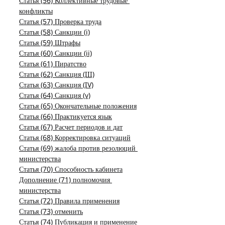
Статья (56) Коллективные трудовые 
конфликты
Статья (57) Проверка труда
Статья (58) Санкции (i)
Статья (59) Штрафы
Статья (60) Санкции (ii)
Статья (61) Пиратство
Статья (62) Санкция (III)
Статья (63) Санкция (IV)
Статья (64) Санкция (v)
Статья (65) Окончательные положения
Статья (66) Практикуется язык
Статья (67) Расчет периодов и дат
Статья (68) Корректировка ситуаций
Статья (69) жалоба против резолюций 
министерства
Статья (70) Способность кабинета
Дополнение (71) полномочия 
министерства
Статья (72) Правила применения
Статья (73) отменить
Статья (74) Публикация и применение 