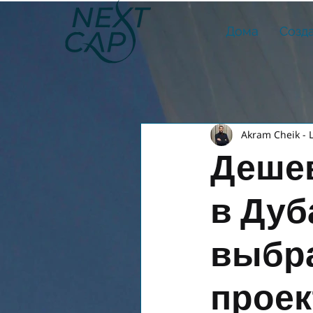
Дома
Созд
Akram Cheik - 
Дешев
в Дуб
выбра
проек