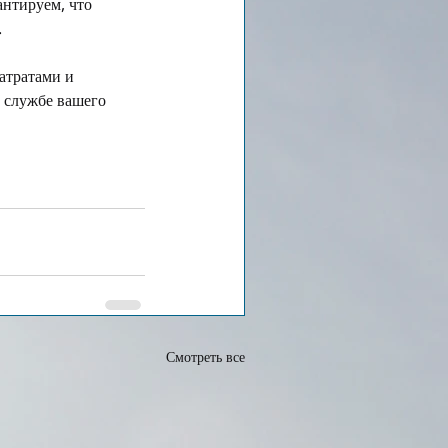
нтируем, что 
.
атратами и 
 службе вашего 
Смотреть все