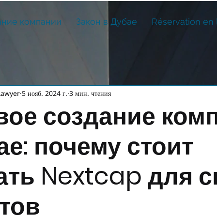
ание компании
Закон в Дубае
Réservation en 
Lawyer
5 нояб. 2024 г.
3 мин. чтения
ое создание ком
ае: почему стоит
ть Nextcap для с
тов