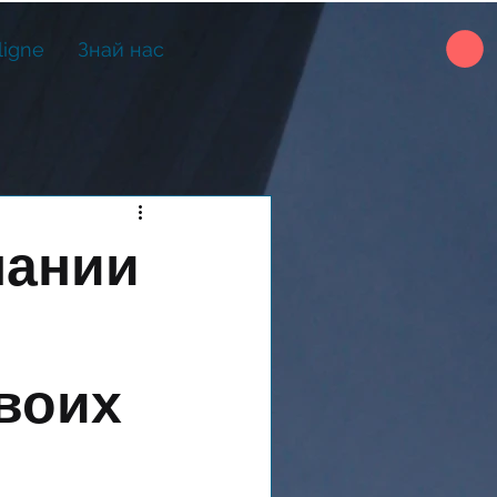
ligne
Знай нас
пании
воих