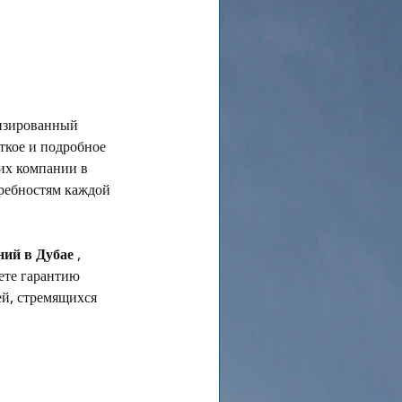
изированный 
ткое и подробное 
их компании в 
ребностям каждой 
ний в Дубае
 , 
ете гарантию 
й, стремящихся 