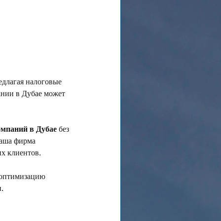
едлагая налоговые 
ании в Дубае может 
омпаний в Дубае
 без 
наша фирма 
х клиентов.
 оптимизацию 
.