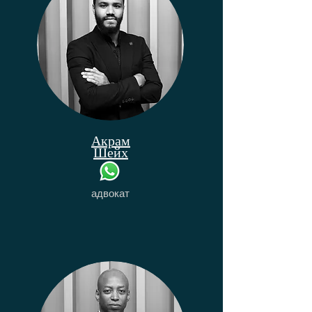
Акрам
Шейх
адвокат