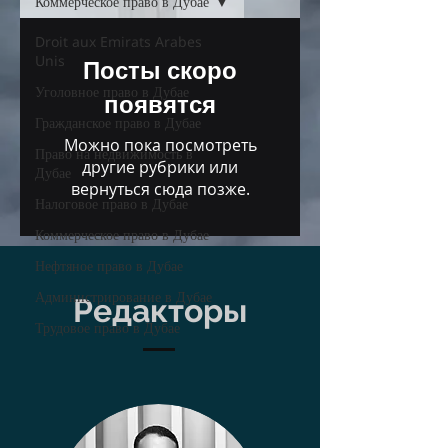
Коммерческое право в Дубае
Droit aux Emirats Arabes
Unis
Посты скоро
Уголовное право в Дубае
появятся
Гражданское право в Дубае
Можно пока посмотреть
Право на недвижимость в
другие рубрики или
Дубае
вернуться сюда позже.
Налоговое право в Дубае
Коммерческое право в Дубае
Нефтяное право в Дубае
Администрирование в Дубае
Редакторы
Трудовое право в Дубае