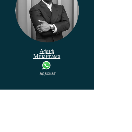
Афиф
Мшангама
адвокат