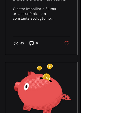
antes de comprar
O setor imobiliário é uma
área económica em
constante evolução no
Dubai, vive um dos
crescimentos mais
exponenciais dos últimos
5 anos....
45
0