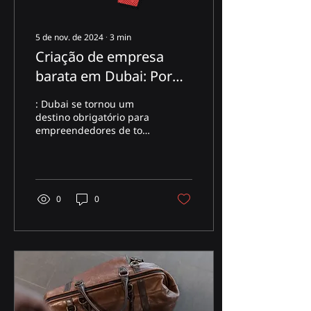
5 de nov. de 2024
∙
3
min
Criação de empresa
barata em Dubai: Por
que escolher Nextcap
: Dubai se tornou um
para seus projetos
destino obrigatório para
empreendedores de todo
o mundo, oferecendo
vantagens fiscais e um
ambiente favorável aos...
0
0