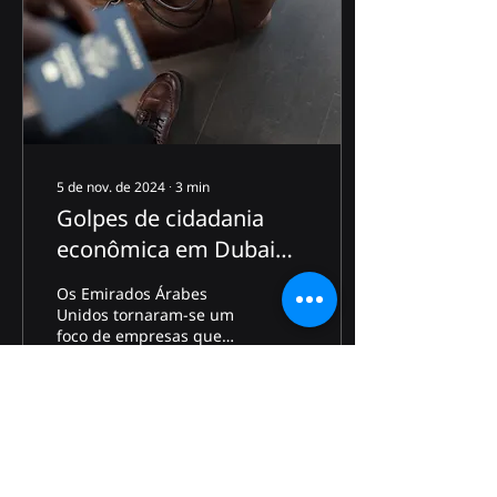
5 de nov. de 2024
∙
3
min
Golpes de cidadania
econômica em Dubai
por empresas
Os Emirados Árabes
corretoras de
Unidos tornaram-se um
foco de empresas que
passaportes
oferecem serviços de
intermediação na
aquisição de passaportes
em países...
1
0