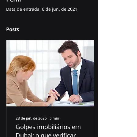
Data de entrada: 6 de jun. de 2021
Posts
28 de jan. de 2025
∙
5
min
Golpes imobiliários em
Dubai: o que verificar