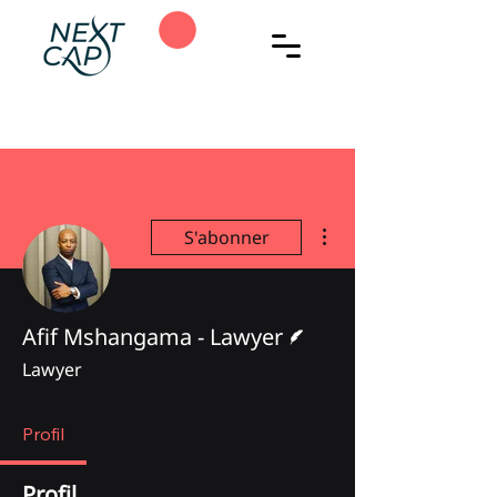
Plus d'actions
S'abonner
Écrivain
Afif Mshangama - Lawyer
Lawyer
Profil
Profil