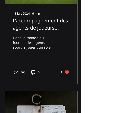
13 juil. 2024
∙
6
min
L'accompagnement des
agents de joueurs
football à Dubai -
Dans le monde du
Nouvelle Licence FIFA
football, les agents
sportifs jouent un rôle
crucial dans la gestion
de carrière des joueurs,
la négociation de
contrats...
563
0
1