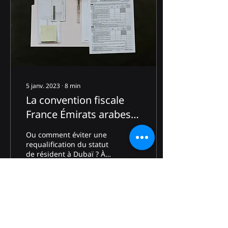
5 janv. 2023
∙
8
min
La convention fiscale
France Émirats arabes
unis
Ou comment éviter une
requalification du statut
de résident à Dubaï ? À
titre liminaire, il convient
de préciser l’intérêt d’une
telle...
915
0