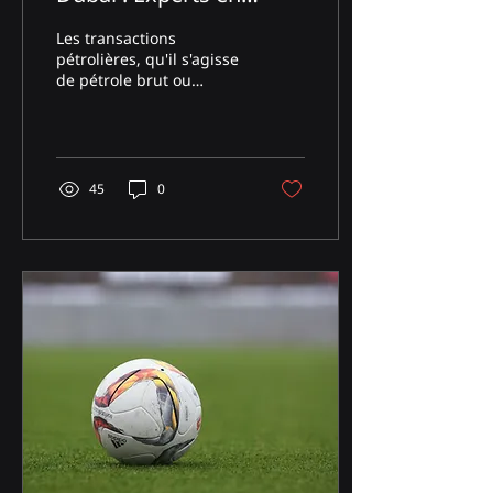
Transactions
Les transactions
Internationales et
pétrolières, qu'il s'agisse
de pétrole brut ou
création de société
raffiné, représentent des
opérations complexes et
à haut risque,
nécessitant
45
0