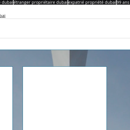
e dubai
étranger propriétaire dubai
expatrié propriété dubai
99 ans
bai