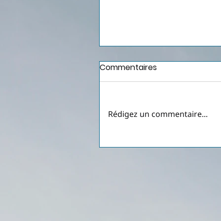
Commentaires
Rédigez un commentaire...
Procuration immobilière
Dubaï : le cadre juridique
reste inchangé, la pratiq
bancaire se durcit