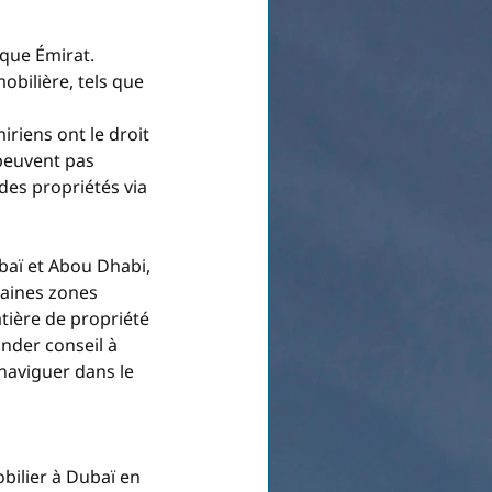
aque Émirat. 
obilière, tels que 
iriens ont le droit 
peuvent pas 
des propriétés via 
baï et Abou Dhabi, 
aines zones 
tière de propriété 
nder conseil à 
naviguer dans le 
bilier à Dubaï en 