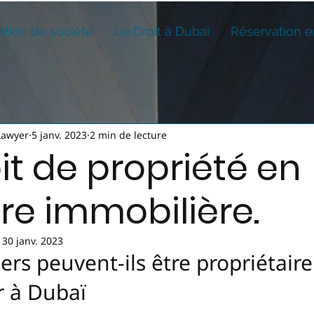
ation de société
Le Droit à Dubaï
Réservation e
Lawyer
5 janv. 2023
2 min de lecture
it de propriété en
re immobilière.
:
30 janv. 2023
ers peuvent-ils être propriétaire
r à Dubaï