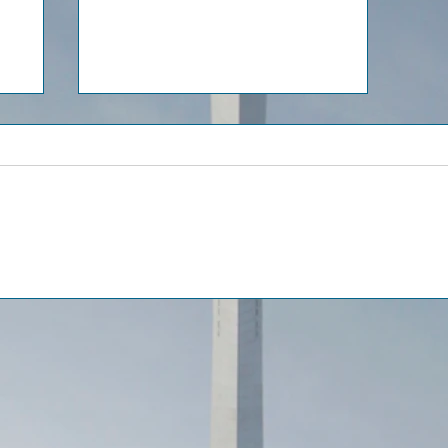
 à
Comptes Escrow à Dubaï :
la protection de l'acheteur
ue
off-plan repose sur un
texte de 2007, pas sur une
réforme de 2026