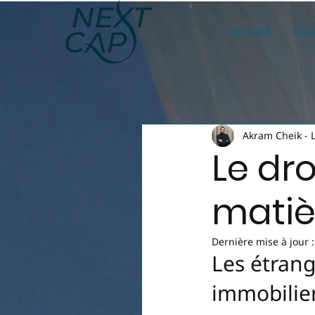
Accueil
Cré
Akram Cheik - 
Le dro
matiè
Dernière mise à jour 
Les étrang
immobilie