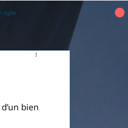
n ligne
 d’un bien 