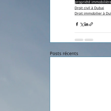
propriété immobilièr
Droit civil à Dubai
Droit immobilier à Du
Posts récents