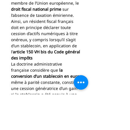
membre de l’Union européenne, le 
droit fiscal national prime
 sur 
l’absence de taxation émirienne. 
Ainsi, un résident fiscal français 
doit en principe déclarer toute 
cession d’actifs numériques à titre 
onéreux, y compris lorsqu’il s’agit 
d’un stablecoin, en application de 
l’
article 150 VH bis du Code général 
des impôts
La doctrine administrative 
française considère que 
la 
conversion d’un stablecoin en euro
, 
même à parité constante, constitue 
une cession génératrice d’un gain 
si le stablecoin a été acquis à une 
autre valeur. Il en résulte une 
plus-
value imposable
, sauf si l’actif est 
simplement transféré d’un wallet à 
un autre ou converti à montant 
constant sans opération 