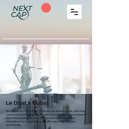
Le Droit à Dubai
De la finance à l'immobilier, du travail aux affaires civiles, notre blog
couvre une palette étendue de branches juridiques. Nous plongeons
dans chaque domaine avec une approche claire et concise,
démystifiant les complexités pour offrir une compréhension
approfondie.