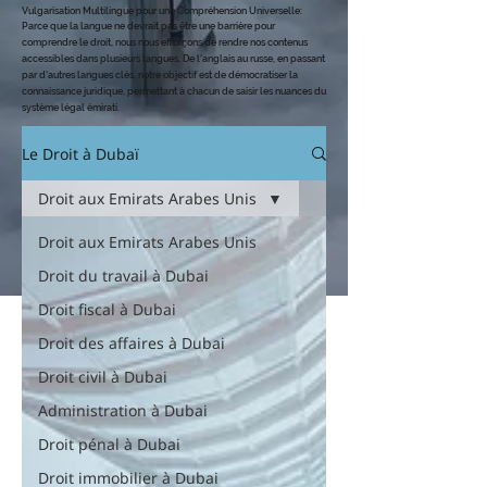
Vulgarisation Multilingue pour une Compréhension Universelle
:
Parce que la langue ne devrait pas être une barrière pour
comprendre le dro
it, nous nous efforçons de rendre nos contenus
accessibles dans plusieurs langues. De l'anglais au russe, en passant
par d'autres langues clés, notre objectif est de démocratiser la
connaissance juridique, permettant à chacun de saisir les nuances du
système légal émirati.
Le Droit à Dubaï
Droit aux Emirats Arabes Unis
Droit aux Emirats Arabes Unis
Droit du travail à Dubai
Droit fiscal à Dubai
Droit des affaires à Dubai
Droit civil à Dubai
Administration à Dubai
Droit pénal à Dubai
Droit immobilier à Dubai