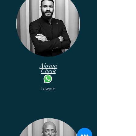
Akram
Cheik
Lawyer