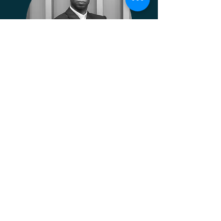
Afif
Mshanga
ma
Lawyer