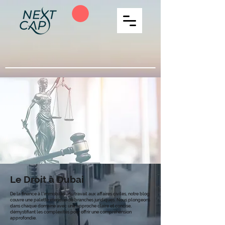
Le Droit à Dubai
De la finance à l'immobilier, du travail aux affaires civiles, notre blog
couvre une palette étendue de branches juridiques. Nous plongeons
dans chaque domaine avec une approche claire et concise,
démystifiant les complexités pour offrir une compréhension
approfondie.