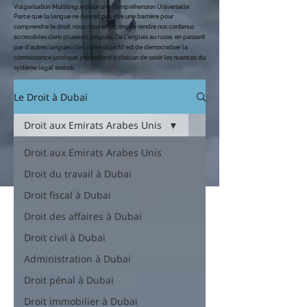
Vulgarisation Multilingue pour une Compréhension Universelle
:
Parce que la langue ne devrait pas être une barrière pour
comprendre le dro
it, nous nous efforçons de rendre nos contenus
accessibles dans plusieurs langues. De l'anglais au russe, en passant
par d'autres langues clés, notre objectif est de démocratiser la
connaissance juridique, permettant à chacun de saisir les nuances du
système légal émirati.
Le Droit à Dubaï
Droit aux Emirats Arabes Unis
Droit aux Emirats Arabes Unis
Droit du travail à Dubai
Droit fiscal à Dubai
Droit des affaires à Dubai
Droit civil à Dubai
Administration à Dubai
Droit pénal à Dubai
Droit immobilier à Dubai