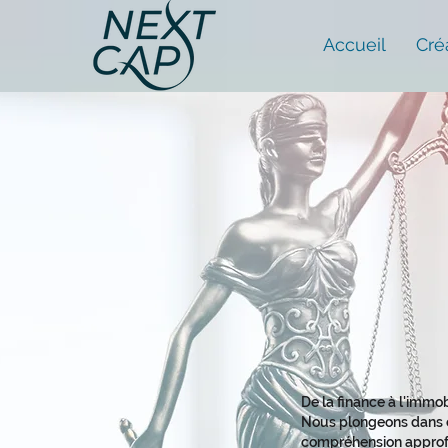
Accueil
Cré
De la finance à l'immob
Nous plongeons dans c
compréhension approf