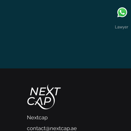
Lawyer
Nextcap
contact@nextcap.ae