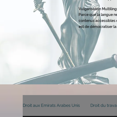
Vulgarisation Multili
Parce que la langue ne
contenus accessibles d
est de démocratiser la
Droit aux Emirats Arabes Unis
Droit du trava