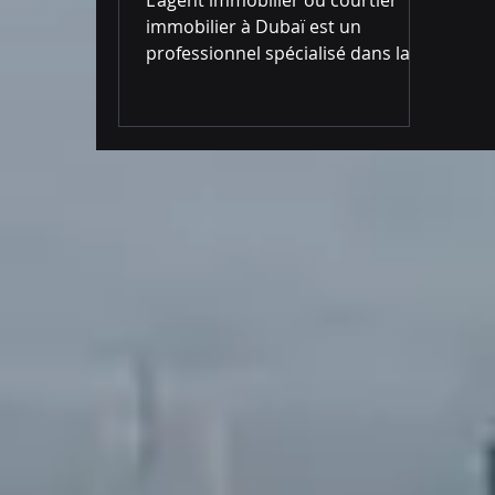
résumée
immobilier à Dubaï est un
professionnel spécialisé dans la
vente, la location et la gestion de
biens...