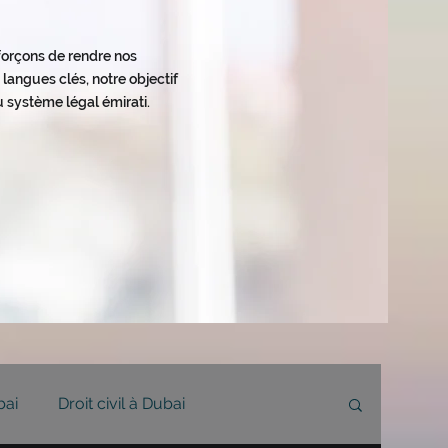
fforçons de rendre nos
langues clés, notre objectif
 système légal émirati.
bai
Droit civil à Dubai