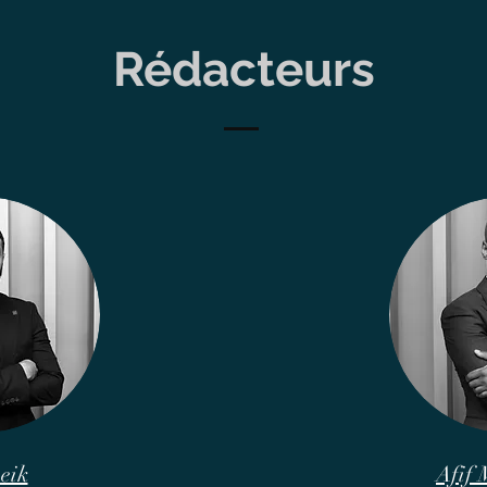
Rédacteurs
eik
Afif