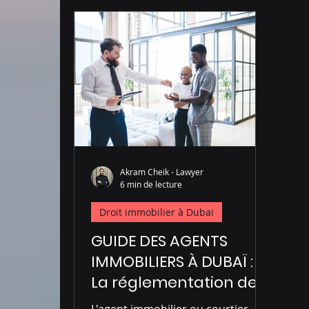
Administration à Dubai
Droit pénal à D
Akram Cheik - Lawyer
6 min de lecture
Droit immobilier à Dubai
GUIDE DES AGENTS
IMMOBILIERS À DUBAÏ :
La réglementation des
agents immobiliers
L'agent immobilier ou courtier