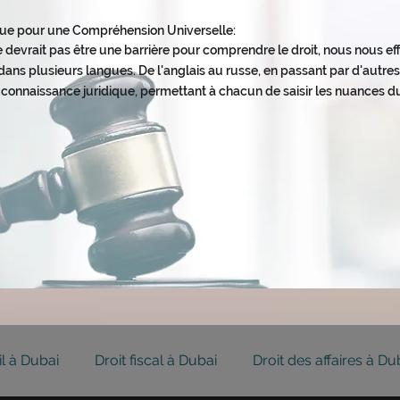
ngue pour une Compréhension Universelle
:
 devrait pas être une barrière pour comprendre le dro
it, nous nous e
ans plusieurs langues. De l'anglais au russe, en passant par d'autres 
 connaissance juridique, permettant à chacun de saisir les nuances du
il à Dubai
Droit fiscal à Dubai
Droit des affaires à Du