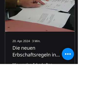
20. Apr. 2024
∙
3
Min.
Die neuen
Erbschaftsregeln in
Dubai
Wie werden Erbschaften
für Expatriates in den
Vereinigten Arabischen
Emiraten geregelt? Die
Vereinigten Arabischen
Emirate führen eine...
180
0