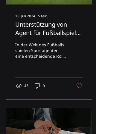
13. Juli 2024
∙
5
Min.
Unterstützung von
Agent für Fußballspieler
in Dubai – Neue FIFA-
In der Welt des Fußballs
Lizenz
spielen Sportagenten
eine entscheidende Rolle
bei der Verwaltung der
Spielerkarrieren, der
Vertragsverhandlung...
43
0