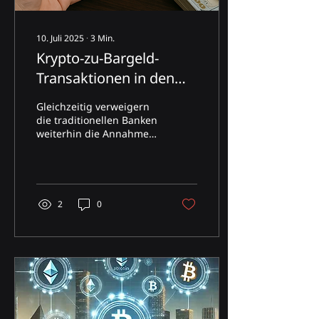
10. Juli 2025
∙
3
Min.
Krypto-zu-Bargeld-
Transaktionen in den
VAE: rechtliche Toleranz,
Gleichzeitig verweigern
regulatorische
die traditionellen Banken
weiterhin die Annahme
Grauzonen und
oder Bearbeitung von
praktische
Geldern, die aus der
Umwandlung von
Auswirkungen
Kryptowährungen
stammen, selbst wenn es
2
0
sich um stabile digitale
Vermögenswerte wie
USDT handelt.