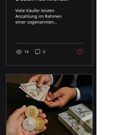
Verpflichtungen,
Viele Käufer leisten
Treuhandkonten und
Anzahlung im Rahmen
einer sogenannten
Käuferschutz
„Expression of Interest“
(EOI), die nicht in ein
gesetzlich
vorgeschriebenes
Treuhandkonto fließt.
14
0